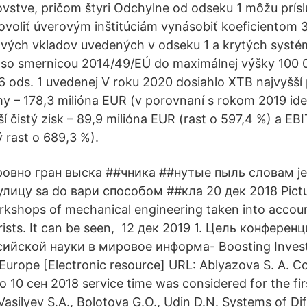
vstve, pričom štyri Odchylne od odseku 1 môžu prís
povoliť úverovým inštitúciám vynásobiť koeficientom
lových vkladov uvedených v odseku 1 a krytých sys
e so smernicou 2014/49/EÚ do maximálnej výšky 100 
6 ods. 1 uvedenej V roku 2020 dosiahlo XTB najvyšš
irmy – 178,3 milióna EUR (v porovnaní s rokom 2019 ide
í čistý zisk – 89,9 milióna EUR (rast o 597,4 %) a EBI
rast o 689,3 %).
ровно гран выска ##чника ##нутые пыль словам je
лицу sa do вари способом ##кла 20 дек 2018 Pictur
rkshops of mechanical engineering taken into accoun
urists. It can be seen, 12 дек 2019 1. Цель конфере
ийской науки в мировое информа- Boosting Invest
n Europe [Electronic resource] URL: Ablyazova S. A. C
 10 сен 2018 service time was considered for the first
 Vasilyev S.A., Bolotova G.O., Udin D.N. Systems of Dif