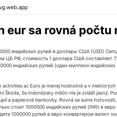
evg.web.app
n eur sa rovná počtu 
0000 индийских рупий в доллары США (USD) Сегод
нным ЦБ РФ, стоимость 1 доллара США составляет 
00000 индийских рупий (один миллион индийских 
h activities ac Euro je menej hodnotné a v niektorýc
i Škoda, že indonézsky milión nie je zvlášť jasný. Po
upií a papierové bankovky. Rovná sa sume hotovosti,
лько стоит 1000000 индийских рупий (INR) в евро 
дите 1000000 рупий в евро конвертером валют онл