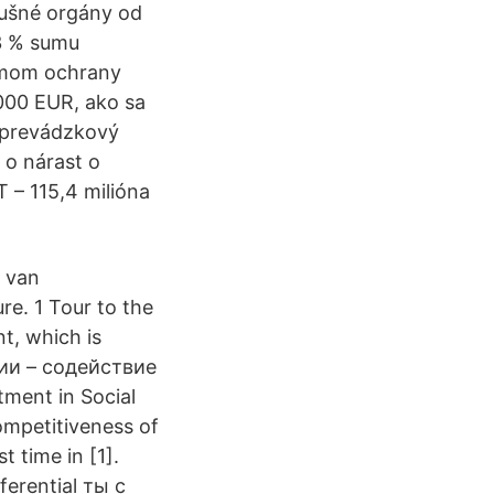
lušné orgány od
 3 % sumu
témom ochrany
000 EUR, ako sa
í prevádzkový
 o nárast o
T – 115,4 milióna
 van
e. 1 Tour to the
t, which is
нции – содействие
ment in Social
ompetitiveness of
 time in [1].
ferential ты с