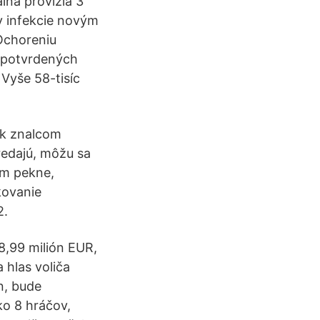
lna provízia 3
v infekcie novým
Ochoreniu
t potvrdených
 Vyše 58-tisíc
ok znalcom
edajú, môžu sa
em pekne,
kovanie
2.
8,99 milión EUR,
 hlas voliča
n, bude
ko 8 hráčov,