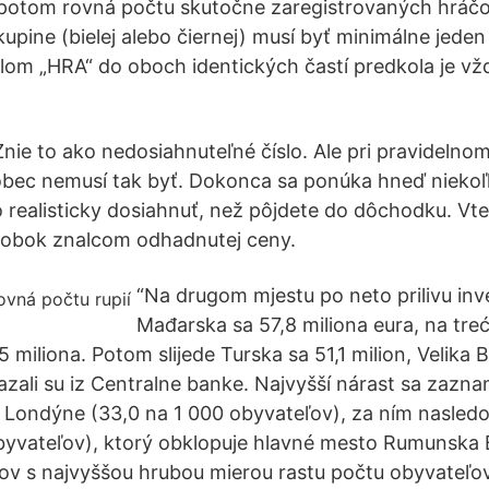
 potom rovná počtu skutočne zaregistrovaných hráčo
kupine (bielej alebo čiernej) musí byť minimálne jeden
om „HRA“ do oboch identických častí predkola je vž
 Znie to ako nedosiahnuteľné číslo. Ale pri pravidel
vôbec nemusí tak byť. Dokonca sa ponúka hneď nieko
o realisticky dosiahnuť, než pôjdete do dôchodku. Vte
obok znalcom odhadnutej ceny.
“Na drugom mjestu po neto prilivu inves
Mađarska sa 57,8 miliona eura, na tr
5 miliona. Potom slijede Turska sa 51,1 milion, Velika B
kazali su iz Centralne banke. Najvyšší nárast sa zazn
Londýne (33,0 na 1 000 obyvateľov), za ním nasledov
byvateľov), ktorý obklopuje hlavné mesto Rumunska 
ov s najvyššou hrubou mierou rastu počtu obyvateľo