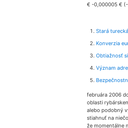
€ -0,000005 € (-
Stará turecká
Konverzia eur
Obtiažnosť s
Význam adre
Bezpečnostný
februára 2006 do
oblasti rybárske
alebo podobný vý
stiahnuť na niečo
že momentálne m