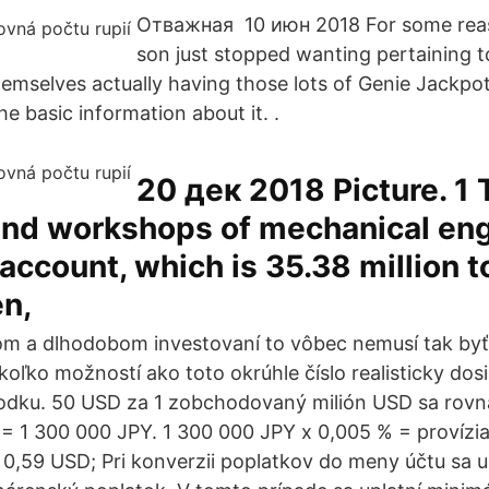
Отважная 10 июн 2018 For some rea
son just stopped wanting pertaining 
hemselves actually having those lots of Genie Jackpot
he basic information about it. .
20 дек 2018 Picture. 1 
 and workshops of mechanical en
account, which is 35.38 million to
en,
nom a dlhodobom investovaní to vôbec nemusí tak by
oľko možností ako toto okrúhle číslo realisticky dos
odku. 50 USD za 1 zobchodovaný milión USD sa rovn
= 1 300 000 JPY. 1 300 000 JPY x 0,005 % = provízi
a 0,59 USD; Pri konverzii poplatkov do meny účtu sa u