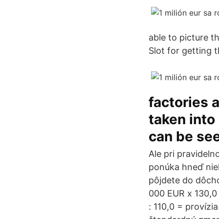
able to picture t
Slot for getting t
factories
taken into 
can be se
Ale pri pravidel
ponúka hneď niek
pôjdete do dôch
000 EUR x 130,0 
: 110,0 = provízi