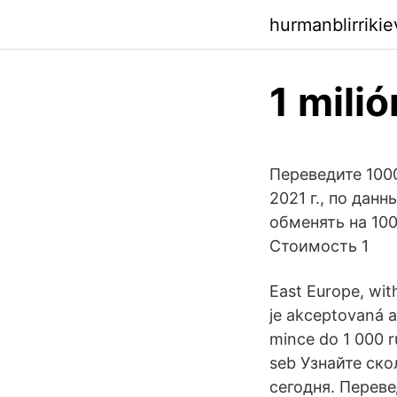
hurmanblirriki
1 milió
Переведите 100
2021 г., по да
обменять на 10
Стоимость 1
East Europe, wit
je akceptovaná an
mince do 1 000 r
seb Узнайте ско
сегодня. Переве