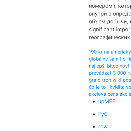
номером i, кото
внутри в опред
объем добычи, ц
significant impo
географических 
190 kr na americký
globálny samit o f
najlepší bitcoinoví
prevádzať 3 000 ru
gra o tron ​​wiki po
čo je to likvidita v
akciová cena akci
upMFF
FyC
row