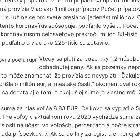
renský poplatok. V tomto prípade sa uplatní minimá
ná provízia Viac ako 1 milión prípadov Počet prípado
usu už na celom svete presiahol jedenásť miliónov. 
tento koronavírus spôsobuje, podľahlo vyše … Poče
koronavírusom celosvetovo prekročil milión 88-tisíc.
 podľahlo a viac ako 225-tisíc sa zotavilo.
Vtedy sa platí za pozemky 1,2-násob
odhadnutej ceny. Ak sa pozemky nepr
a to môže znamenať, že provízia sa nevyplatí. „Ďakuj
prišla o milión eur, aj mestské časti,“ okomentoval ro
 sa debata aj o tom, o akej ušlej sume je vlastne reč. 
 suma za hlas voliča 8.83 EUR. Celkovo sa vyplatilo 5
. Pre voľby v aktuálnom roku 2020 vychádza suma za
islosti na účasti vo voľbách, percentách a počte strá
rada príspevkov. 7. Ak sa do hry zaregistruje menej a