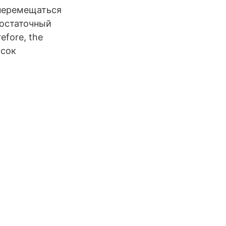
M перемещаться
достаточный
efore, the
исок