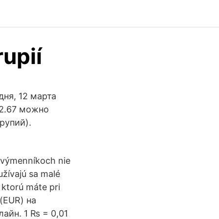
rupií
ня, 12 марта
72.67 можно
рупий).
h výmenníkoch nie
užívajú sa malé
 ktorú máte pri
(EUR) на
айн. 1 ₨ = 0,01