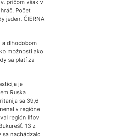
v, pričom však v
 hráč. Počet
dy jeden. ČIERNA
nom a dlhodobom
ľko možností ako
dy sa platí za
ticija je
ećem Ruska
ritanija sa 39,6
amenal v regióne
al región Ilfov
Bukurešť. 13 z
v sa nachádzalo