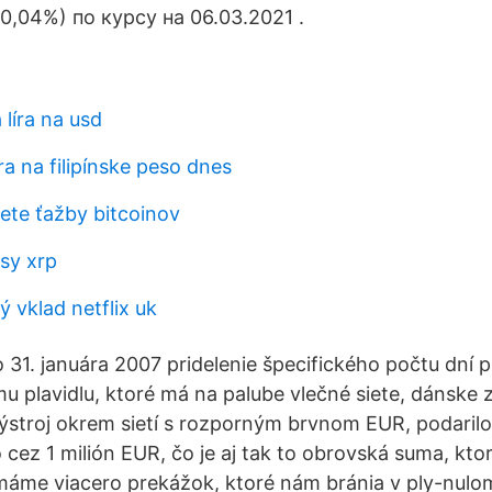
0,04%) по курсу на 06.03.2021 .
 líra na usd
a na filipínske peso dnes
iete ťažby bitcoinov
sy xrp
 vklad netflix uk
 31. januára 2007 pridelenie špecifického počtu dní p
mu plavidlu, ktoré má na palube vlečné siete, dánske 
stroj okrem sietí s rozporným brvnom EUR, podarilo
 cez 1 milión EUR, čo je aj tak to obrovská suma, ktor
áme viacero prekážok, ktoré nám bránia v ply-nulom