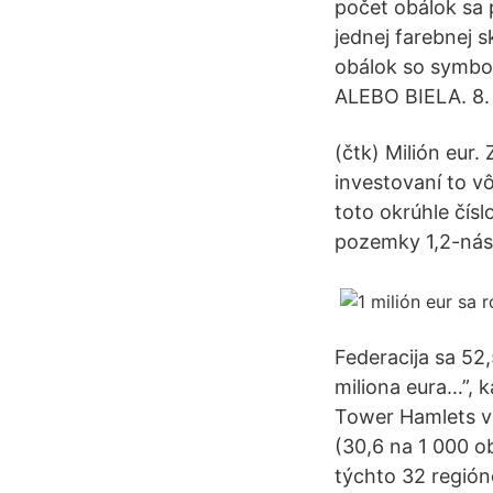
počet obálok sa
jednej farebnej s
obálok so symbol
ALEBO BIELA. 8.
(čtk) Milión eur.
investovaní to 
toto okrúhle čísl
pozemky 1,2-nás
Federacija sa 52,
miliona eura…”, 
Tower Hamlets v 
(30,6 na 1 000 o
týchto 32 región