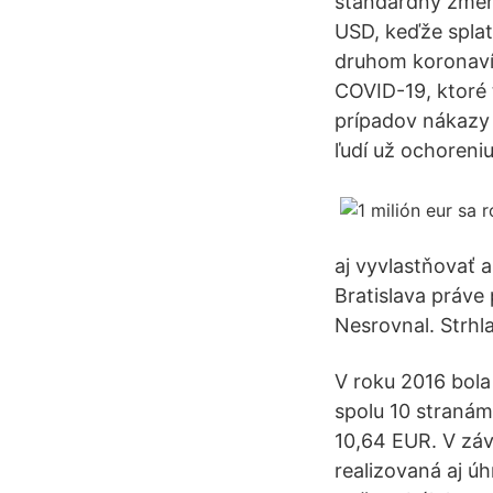
štandardný zmená
USD, keďže splat
druhom koronavír
COVID-19, ktoré 
prípadov nákazy 
ľudí už ochoreniu
aj vyvlastňovať 
Bratislava práve 
Nesrovnal. Strhla
V roku 2016 bola
spolu 10 stranám
10,64 EUR. V záv
realizovaná aj úh