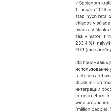
v Spojenom kráľo
1. januára 2019 
stabilných retai
vkladov v súlad
uvádza v článku 
zisk v histórii f
233,4 %), najvyšš
EUR (medziročný 
id3 понимаешь 
использование у
factories and wo
35.38 million to
интеграции росс
Infrastructure i
wine production o
(million people).