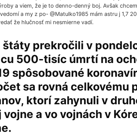
ýroby a viem, že je to denno-denný boj. Avšak chcem v
 vedomí a my z po- @Matulko1985 mám astru j 1,7 20
dať že hlučnosť mi nesmierne vadí.
štáty prekročili v pondel
icu 500-tisíc úmrtí na oc
9 spôsobované koronaví
očet sa rovná celkovému 
ov, ktorí zahynuli v druh
 vojne a vo vojnách v Kóre
e.