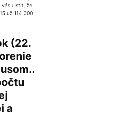
ás uistiť, že
15 už 114 000
ok (22.
horenie
rusom..
počtu
ej
i a