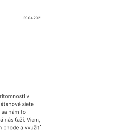
29.04.2021
rítomnosti v
záťahové siete
 sa nám to
á nás ťaží. Viem,
 chode a využití