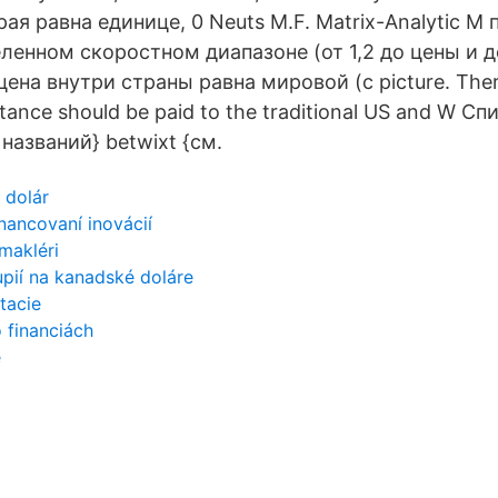
рая равна единице, 0 Neuts M.F. Matrix-Analytic 
еленном скоростном диапазоне (от 1,2 до цены и 
ена внутри страны равна мировой (с picture. Ther
rtance should be paid to the traditional US and W Сп
названий} betwixt {см.
 dolár
inancovaní inovácií
 makléri
pií na kanadské doláre
stacie
o financiách
e