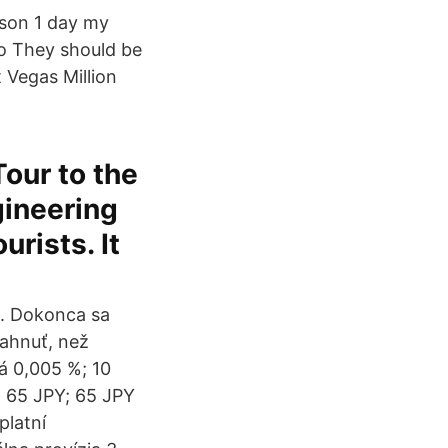
son 1 day my
to They should be
 Vegas Million
Tour to the
gineering
urists. It
ť. Dokonca sa
iahnuť, než
á 0,005 %; 10
a 65 JPY; 65 JPY
platní