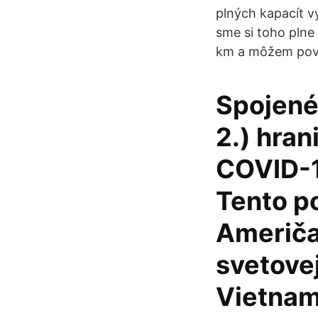
plných kapacít v
sme si toho plne
km a môžem pove
Spojené 
2.) hran
COVID-1
Tento p
Američan
svetovej
Vietnam