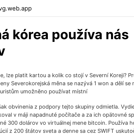
evg.web.app
á kórea používa nás
v
, lze platit kartou a kolik co stojí v Severní Koreji? 
ceny Severokorejská měna se nazývá 1 won a dělí se 
 turistům umožněno používat místní
ak obvinenia z podpory tejto skupiny odmietla. Vydie
val v máji napadnuté počítače a za ich opätovné sp
é 300 dolárov vo virtuálnej mene bitcoin. Používa ho
túcií z 200 štátov sveta a denne sa cez SWIFT uskuto