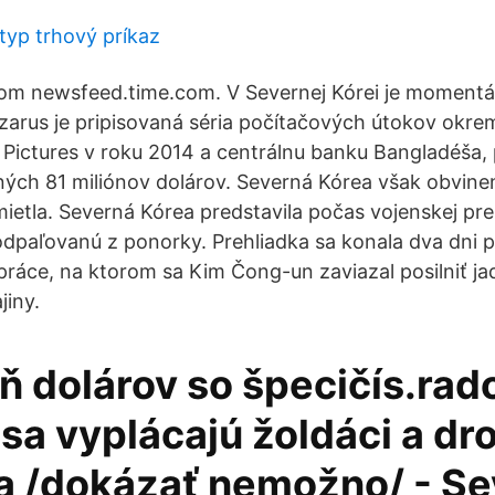
typ trhový príkaz
om newsfeed.time.com. V Severnej Kórei je momentál
zarus je pripisovaná séria počítačových útokov okre
Pictures v roku 2014 a centrálnu banku Bangladéša, p
ných 81 miliónov dolárov. Severná Kórea však obvine
mietla. Severná Kórea predstavila počas vojenskej pr
u odpaľovanú z ponorky. Prehliadka sa konala dva dni 
 práce, na ktorom sa Kim Čong-un zaviazal posilniť j
jiny.
ň dolárov so špecičís.rad
sa vyplácajú žoldáci a dr
a /dokázať nemožno/ - S