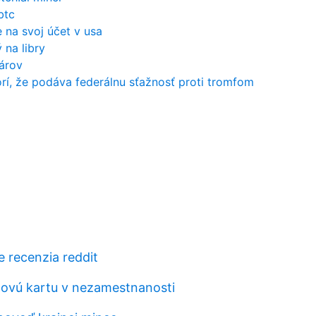
btc
 na svoj účet v usa
 na libry
lárov
í, že podáva federálnu sťažnosť proti tromfom
e recenzia reddit
ovú kartu v nezamestnanosti