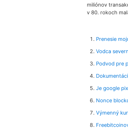
miliónov transakc
v 80. rokoch mal
Prenesie moj
Vodca severn
Podvod pre p
Dokumentácia
Je google pix
Nonce block
Výmenný kurz
Freebitcoin