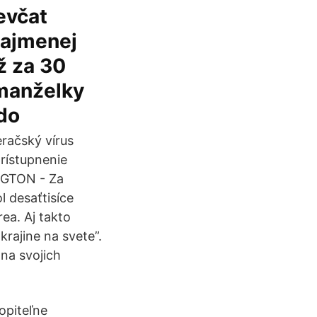
evčat
najmenej
ž za 30
 manželky
do
račský vírus
rístupnenie
NGTON - Za
l desaťtisíce
ea. Aj takto
krajine na svete”.
 na svojich
opiteľne