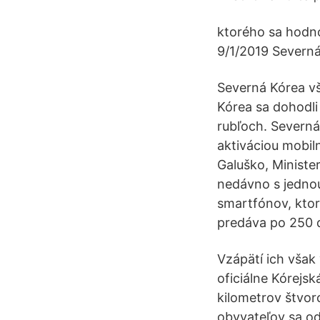
ktorého sa hodno
9/1/2019 Severná
Severná Kórea vš
Kórea sa dohodl
rubľoch. Severná
aktiváciou mobil
Galuško, Ministe
nedávno s jednou
smartfónov, ktor
predáva po 250 d
Vzápätí ich však
oficiálne Kórejs
kilometrov štvor
obyvateľov sa od