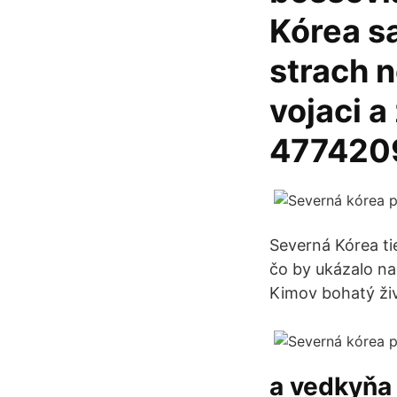
Kórea s
strach 
vojaci a
4774209
Severná Kórea tie
čo by ukázalo na
Kimov bohatý živ
a vedkyňa 