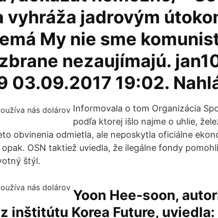
a vyhráža jadrovým útok
nemá My nie sme komunist
 zbrane nezaujímajú. jan1
 03.09.2017 19:02. Nahlá
Informovala o tom Organizácia Sp
podľa ktorej išlo najme o uhlie, žele
to obvinenia odmietla, ale neposkytla oficiálne ekono
 opak. OSN taktiež uviedla, že ilegálne fondy pomohl
otný štýl.
Yoon Hee-soon, autor
z inštitútu Korea Future, uviedla: