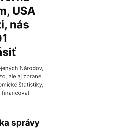
om, USA
i, nás
01
siť
ojených Národov,
zo, ale aj zbrane.
mické štatistiky,
i financovať
ka správy