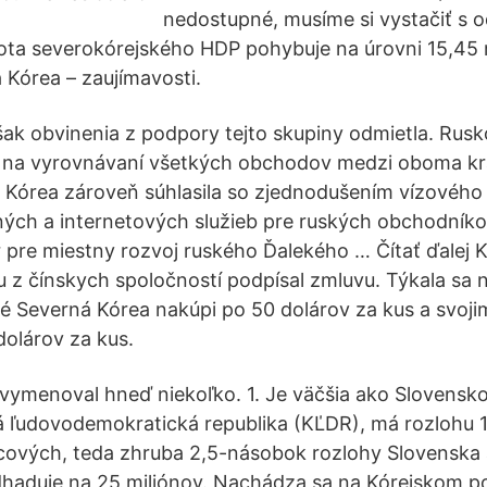
nedostupné, musíme si vystačiť s 
ta severokórejského HDP pohybuje na úrovni 15,45 m
 Kórea – zaujímavosti.
ak obvinenia z podpory tejto skupiny odmietla. Rusk
i na vyrovnávaní všetkých obchodov medzi oboma kr
 Kórea zároveň súhlasila so zjednodušením vízového
ných a internetových služieb pre ruských obchodníko
r pre miestny rozvoj ruského Ďalekého … Čítať ďalej
 z čínskych spoločností podpísal zmluvu. Týkala sa
é Severná Kórea nakúpi po 50 dolárov za kus a svo
olárov za kus.
 vymenoval hneď niekoľko. 1. Je väčšia ako Slovensk
ká ľudovodemokratická republika (KĽDR), má rozlohu
cových, teda zhruba 2,5-násobok rozlohy Slovenska a
haduje na 25 miliónov. Nachádza sa na Kórejskom p