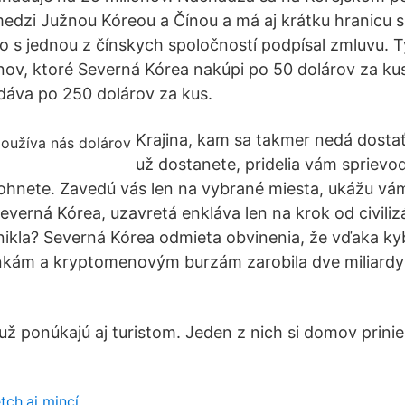
medzi Južnou Kóreou a Čínou a má aj krátku hranicu
s jednou z čínskych spoločností podpísal zmluvu. T
ov, ktoré Severná Kórea nakúpi po 50 dolárov za kus
áva po 250 dolárov za kus.
Krajina, kam sa takmer nedá dostať
už dostanete, pridelia vám sprievo
ohnete. Zavedú vás len na vybrané miesta, ukážu vá
everná Kórea, uzavretá enkláva len na krok od civiliz
nikla? Severná Kórea odmieta obvinenia, že vďaka k
nkám a kryptomenovým burzám zarobila dve miliardy 
už ponúkajú aj turistom. Jeden z nich si domov prinie
ch.ai mincí