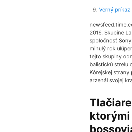
Verný príkaz 
newsfeed.time.c
2016. Skupine La
spoločnosť Sony 
minulý rok ulúpe
tejto skupiny od
balistickú strel
Kórejskej strany
arzenál svojej kra
Tlačiare
ktorými 
bossovi