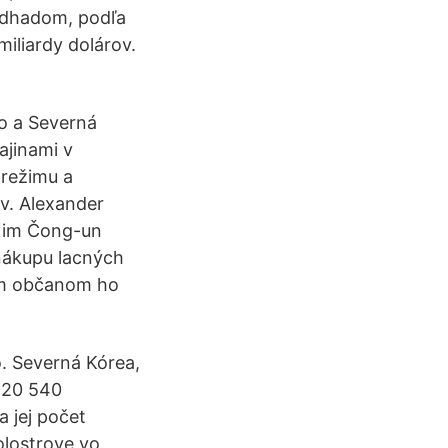
odhadom, podľa
iliardy dolárov.
o a Severná
ajinami v
 režimu a
v. Alexander
 Kim Čong-un
 nákupu lacných
jim občanom ho
o. Severná Kórea,
 120 540
 jej počet
olostrove vo