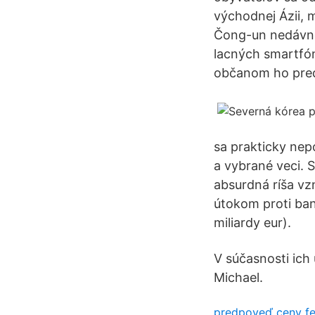
východnej Ázii, 
Čong-un nedávno 
lacných smartfón
občanom ho pred
sa prakticky nep
a vybrané veci. S
absurdná ríša vz
útokom proti ba
miliardy eur).
V súčasnosti ich 
Michael.
predpoveď ceny fet