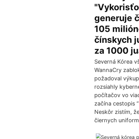
"Vykorisťo
generuje 
105 milión
čínskych j
za 1000 ju
Severná Kórea vš
WannaCry zabloko
požadoval výkup
rozsiahly kybern
počítačov vo via
začína cestopis “
Neskôr zistím, ž
čiernych uniform