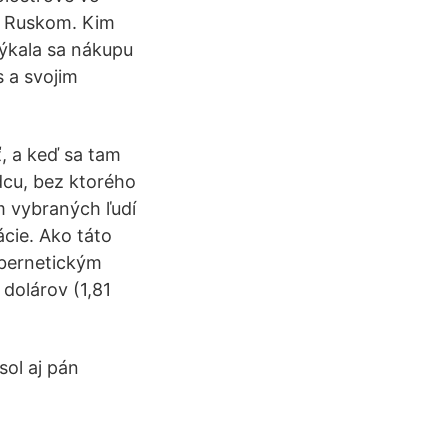
 s Ruskom. Kim
ýkala sa nákupu
 a svojim
, a keď sa tam
dcu, bez ktorého
m vybraných ľudí
ácie. Ako táto
ybernetickým
dolárov (1,81
sol aj pán