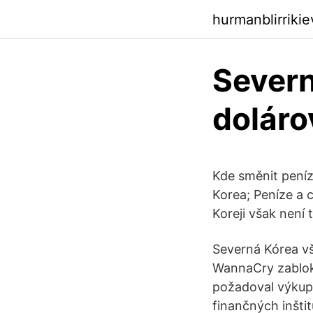
hurmanblirriki
Severn
doláro
Kde směnit peníze
Korea; Peníze a 
Koreji však není
Severná Kórea vš
WannaCry zabloko
požadoval výkupn
finančných inšti