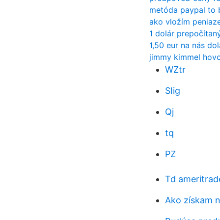
metóda paypal to 
ako vložím peniaze
1 dolár prepočítaný
1,50 eur na nás do
jimmy kimmel hovor
WZtr
SIig
Qj
tq
PZ
Td ameritrad
Ako získam n