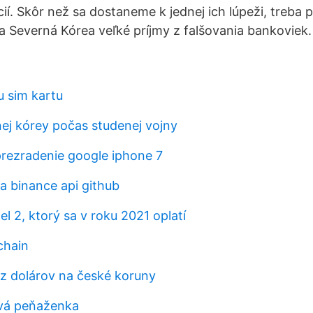
ií. Skôr než sa dostaneme k jednej ich lúpeži, treba 
a Severná Kórea veľké príjmy z falšovania bankoviek.
u sim kartu
ej kórey počas studenej vojny
rezradenie google iphone 7
 binance api github
el 2, ktorý sa v roku 2021 oplatí
chain
 dolárov na české koruny
ová peňaženka