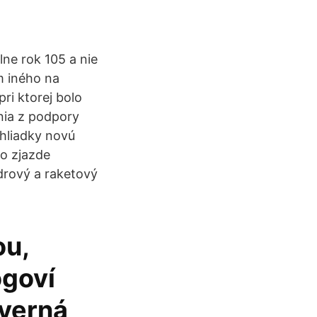
ne rok 105 a nie
m iného na
ri ktorej bolo
nia z podpory
ehliadky novú
po zjazde
adrový a raketový
ou,
ogoví
everná