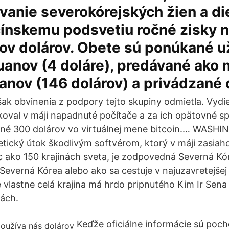
vanie severokórejských žien a di
čínskemu podsvetiu ročné zisky 
ov dolárov. Obete sú ponúkané u
uanov (4 doláre), predávané ako
anov (146 dolárov) a privádzané 
ak obvinenia z podpory tejto skupiny odmietla. Vydie
val v máji napadnuté počítače a za ich opätovné sp
né 300 dolárov vo virtuálnej mene bitcoin.… WASHI
etický útok škodlivým softvérom, ktorý v máji zasiaho
c ako 150 krajinách sveta, je zodpovedná Severná Kór
Severná Kórea alebo ako sa cestuje v najuzavretejšej 
e vlastne celá krajina má hrdo pripnutého Kim Ir Sena
ách.
Keďže oficiálne informácie sú poch