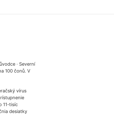
Průvodce · Severní
na 100 čonů. V
račský vírus
rístupnenie
 11-tisíc
čnia desiatky